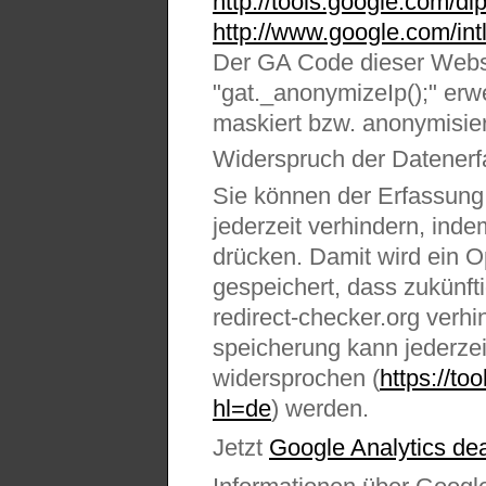
http://tools.google.com/d
http://www.google.com/intl
Der GA Code dieser Webs
"gat._anonymizeIp();" erwe
maskiert bzw. anonymisier
Widerspruch der Datenerf
Sie können der Erfassung 
jederzeit verhindern, inde
drücken. Damit wird ein O
gespeichert, dass zukünft
redirect-checker.org verh
speicherung kann jederzei
widersprochen (
https://t
hl=de
) werden.
Jetzt
Google Analytics dea